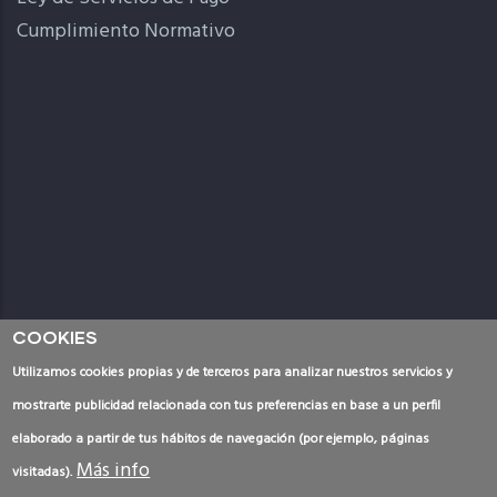
Cumplimiento Normativo
COOKIES
Utilizamos cookies propias y de terceros para analizar nuestros servicios y
mostrarte publicidad relacionada con tus preferencias en base a un perfil
Tablón de anuncios
-
Aviso legal
-
Política de cookies
-
elaborado a partir de tus hábitos de navegación (por ejemplo, páginas
Protección de datos
Más info
visitadas).