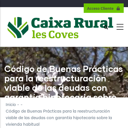
Pasar
al
contenido
principal
Código de Buenas Prácticas
para la reestructuración
viable de las deudas con
garantía hipotecaria sobre
la vivienda habitual
Inicio
-
-
Código de Buenas Prácticas para la reestructuración
viable de las deudas con garantía hipotecaria sobre la
vivienda habitual