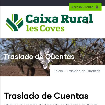
Pasar
al
contenido
principal
Traslado de Cuentas
Inicio
-
Traslado de Cuentas
Traslado de Cuentas