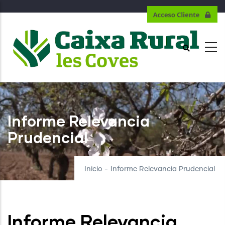
Pasar
al
contenido
principal
Informe Relevancia
Prudencial
Inicio
-
Informe Relevancia Prudencial
Informe Relevancia