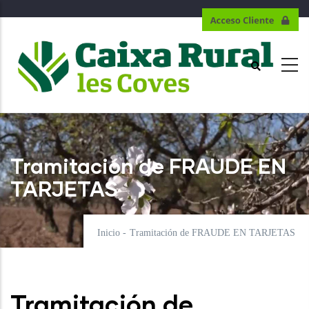
Pasar
al
contenido
principal
Tramitación de FRAUDE EN
TARJETAS
Inicio
-
Tramitación de FRAUDE EN TARJETAS
Tramitación de